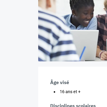
Âge visé
16 ans et +
Disciplines scolaires