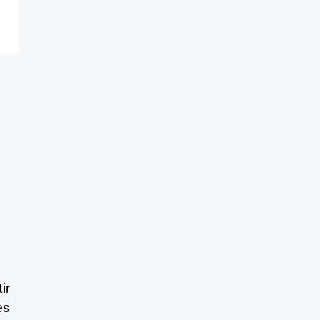
ir
es