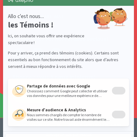
info@acelf.ca
Téléphone : 418 681-4661
Suivez-nous sur nos réseaux sociaux!
Abonnez-vous à notre infolettre!
S'ABONNER
Politique de confidentialité
Termes et conditions d’utilisation
Conception web par
TREIZE