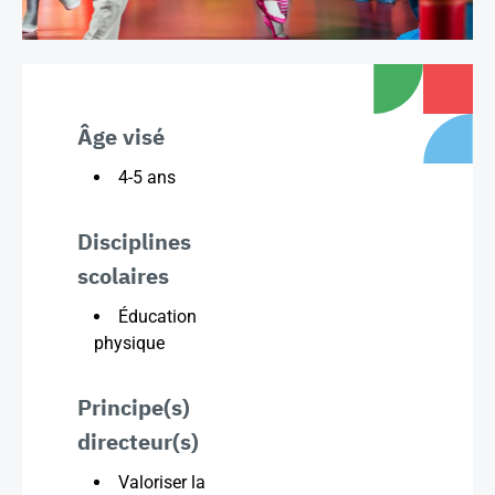
Âge visé
4-5 ans
Disciplines
scolaires
Éducation
physique
Principe(s)
directeur(s)
Valoriser la