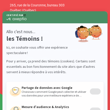
265, rue de la Couronne, bureau 303
Québec (Québec)
Canada G1K 6E1
info@acelf.ca
Téléphone : 418 681-4661
Suivez-nous sur nos réseaux sociaux!
Abonnez-vous à notre infolettre!
S'ABONNER