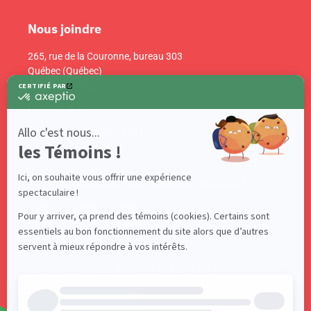
Nous joindre
265, rue de la Couronne, bureau 303
Québec (Québec)
Canada G1K 6E1
info@acelf.ca
Téléphone : 418 681-4661
Suivez-nous sur nos réseaux sociaux!
Abonnez-vous à notre infolettre!
S'ABONNER