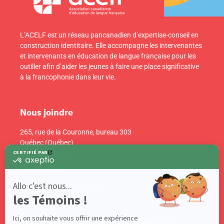
L’ACELF est un réseau pancanadien d’expertise-conseil en
construction identitaire. Elle accompagne les intervenantes
et intervenants en éducation de langue française pour les
outiller afin d’aider les jeunes à faire une place significative
à la francophonie dans leur vie.
Nous joindre
265, rue de la Couronne, bureau 303
Québec (Québec)
Canada G1K 6E1
info@acelf.ca
Téléphone : 418 681-4661
Suivez-nous sur nos réseaux sociaux!