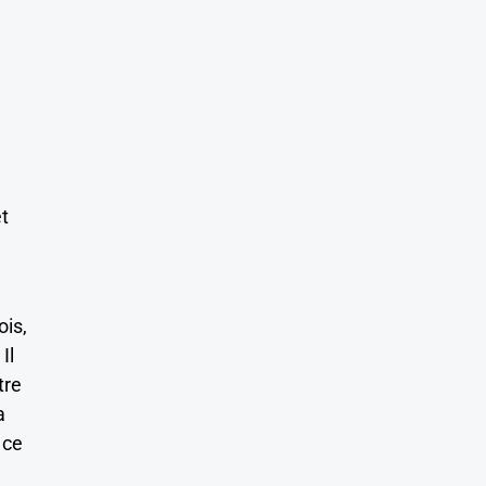
t
ois,
Il
tre
a
 ce