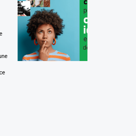
e
 une
 ce