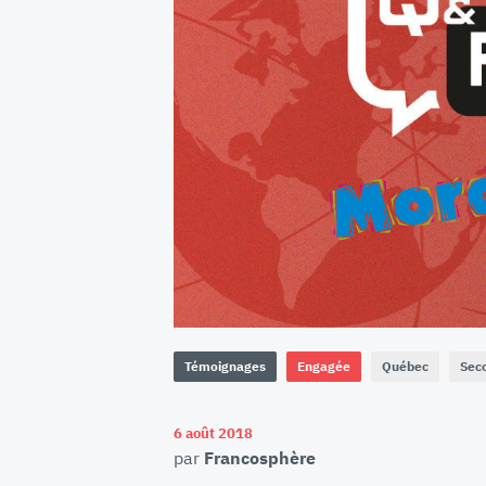
Témoignages
Engagée
Québec
Sec
6 août 2018
par
Francosphère