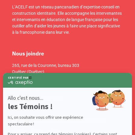
L’ACELF est un réseau pancanadien d’expertise-conseil en
construction identitaire. Elle accompagne les intervenantes
et intervenants en éducation de langue française pour les
outiller afin d’aider les jeunes à faire une place significative
à la francophonie dans leur vie.
Nous joindre
265, rue de la Couronne, bureau 303
Québec (Québec)
Canada G1K 6E1
info@acelf.ca
Téléphone : 418 681-4661
Suivez-nous sur nos réseaux sociaux!