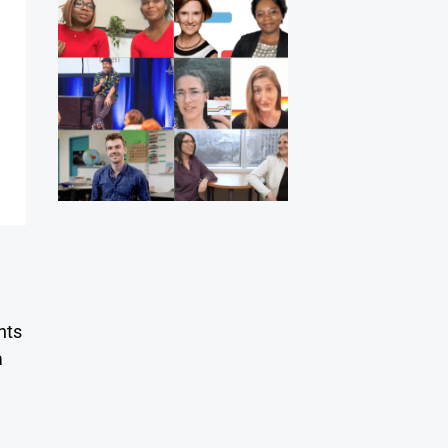
nts
à