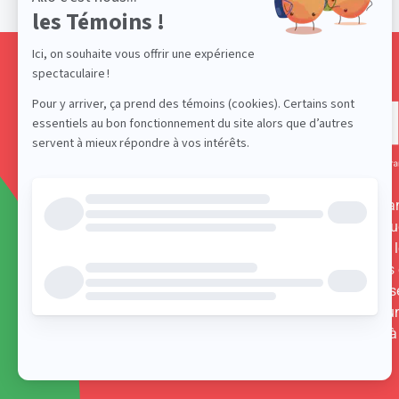
L’ACELF est un réseau panca
d’expertise-conseil en constru
identitaire. Elle accompagne 
intervenantes et intervenants
éducation de langue français
les outiller afin d’aider les je
faire une place significative à
francophonie dans leur vie.