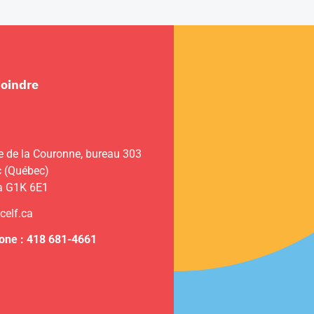
joindre
e de la Couronne, bureau 303
 (Québec)
a G1K 6E1
celf.ca
one : 418 681-4661