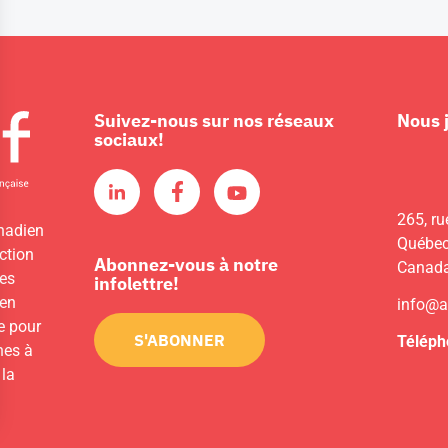
Suivez-nous sur nos réseaux
Nous 
sociaux!
265, ru
nadien
Québec
ction
Abonnez-vous à notre
Canad
les
infolettre!
 en
info@a
e pour
S'ABONNER
Téléph
unes à
 la