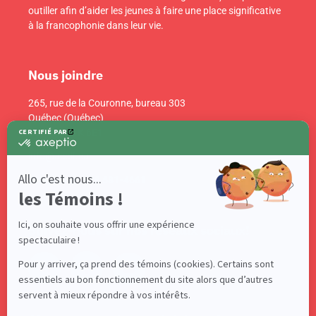
outiller afin d’aider les jeunes à faire une place significative
à la francophonie dans leur vie.
Nous joindre
265, rue de la Couronne, bureau 303
Québec (Québec)
Canada G1K 6E1
info@acelf.ca
Téléphone : 418 681-4661
Suivez-nous sur nos réseaux sociaux!