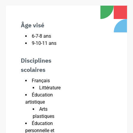
Âge visé
6-7-8 ans
9-10-11 ans
Disciplines
scolaires
Français
Littérature
Éducation
artistique
Arts
plastiques
Éducation
personnelle et