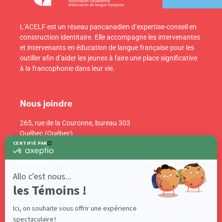
L’ACELF est un réseau pancanadien d’expertise-conseil en
construction identitaire. Elle accompagne les intervenantes
et intervenants en éducation de langue française pour les
outiller afin d’aider les jeunes à faire une place significative
à la francophonie dans leur vie.
Nous joindre
265, rue de la Couronne, bureau 303
Québec (Québec)
Canada G1K 6E1
info@acelf.ca
Téléphone : 418 681-4661
Suivez-nous sur nos réseaux sociaux!