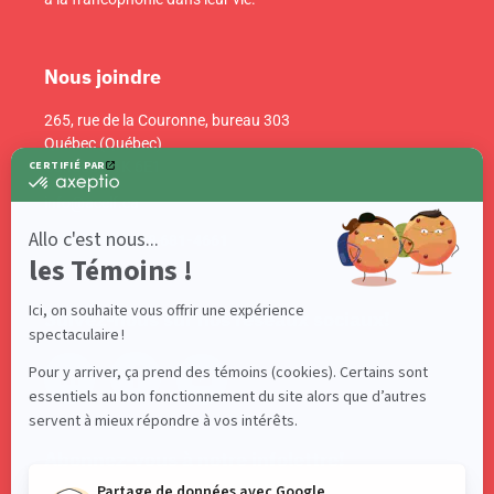
Nous joindre
265, rue de la Couronne, bureau 303
Québec (Québec)
Canada G1K 6E1
info@acelf.ca
Téléphone : 418 681-4661
Suivez-nous sur nos réseaux sociaux!
Abonnez-vous à notre infolettre!