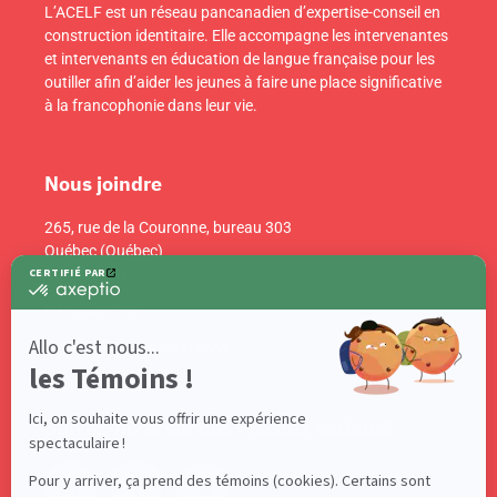
L’ACELF est un réseau pancanadien d’expertise-conseil en
construction identitaire. Elle accompagne les intervenantes
et intervenants en éducation de langue française pour les
outiller afin d’aider les jeunes à faire une place significative
à la francophonie dans leur vie.
Nous joindre
265, rue de la Couronne, bureau 303
Québec (Québec)
Canada G1K 6E1
info@acelf.ca
Téléphone : 418 681-4661
Suivez-nous sur nos réseaux sociaux!