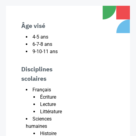
Âge visé
4-5 ans
6-7-8 ans
9-10-11 ans
Disciplines
scolaires
Français
Écriture
Lecture
Littérature
Sciences
humaines
Histoire