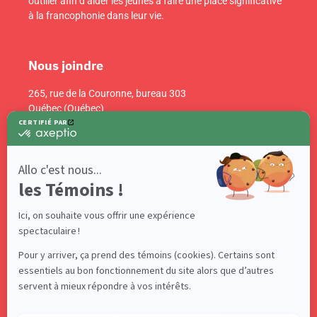
outiller afin d’aider les jeunes à faire une place significative
à la francophonie dans leur vie.
Nous joindre
265, rue de la Couronne, bureau 303
Québec (Québec)
Canada G1K 6E1
info@acelf.ca
Téléphone : 418 681-4661
Suivez-nous sur nos réseaux sociaux!
Abonnez-vous à notre infolettre!