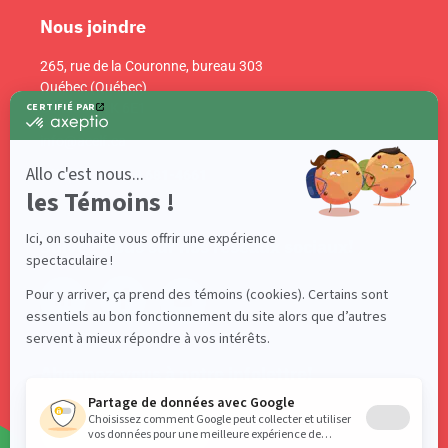
Nous joindre
265, rue de la Couronne, bureau 303
Québec (Québec)
Canada G1K 6E1
info@acelf.ca
Téléphone : 418 681-4661
Suivez-nous sur nos réseaux sociaux!
Abonnez-vous à notre infolettre!
S'ABONNER