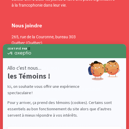
à la francophonie dans leur vie.
Nous joindre
265, rue de la Couronne, bureau 303
Québec (Québec)
Canada G1K 6E1
info@acelf.ca
Téléphone : 418 681-4661
Suivez-nous sur nos réseaux sociaux!
Abonnez-vous à notre infolettre!