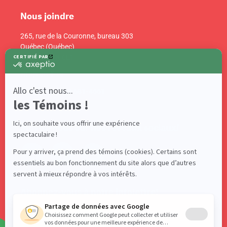
Nous joindre
265, rue de la Couronne, bureau 303
Québec (Québec)
Canada G1K 6E1
info@acelf.ca
Téléphone : 418 681-4661
Suivez-nous sur nos réseaux sociaux!
Abonnez-vous à notre infolettre!
S'ABONNER