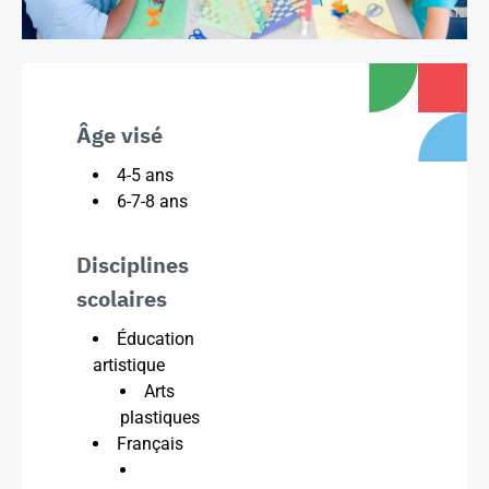
Âge visé
4-5 ans
6-7-8 ans
Disciplines
scolaires
Éducation
artistique
Arts
plastiques
Français