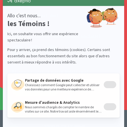
info@acelf.ca
Téléphone : 418 681-4661
Suivez-nous sur nos réseaux sociaux!
Abonnez-vous à notre infolettre!
S'ABONNER
Politique de confidentialité
Termes et conditions d’utilisation
Conception web par
TREIZE