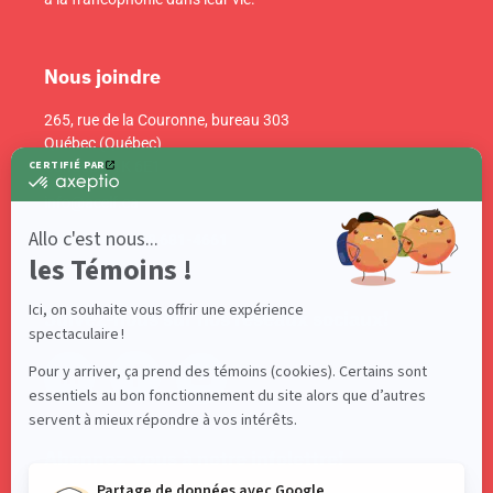
Nous joindre
265, rue de la Couronne, bureau 303
Québec (Québec)
Canada G1K 6E1
info@acelf.ca
Téléphone : 418 681-4661
Suivez-nous sur nos réseaux sociaux!
Abonnez-vous à notre infolettre!