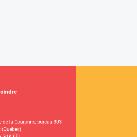
joindre
e de la Couronne, bureau 303
 (Québec)
a G1K 6E1