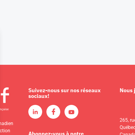
Suivez-nous sur nos réseaux
Nous 
sociaux!
265, ru
nadien
Québec
ction
Abonnez-vous à notre
Canad