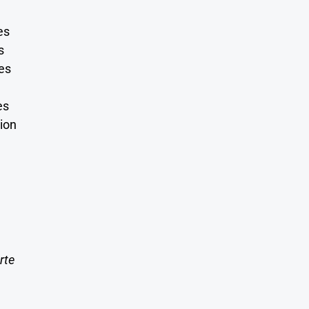
es
s
des
es
tion
rte