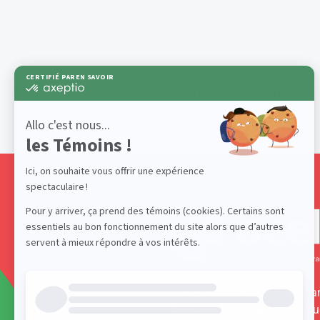
Retour à la recherche
L’ACELF est un réseau panca
d’expertise-conseil en constru