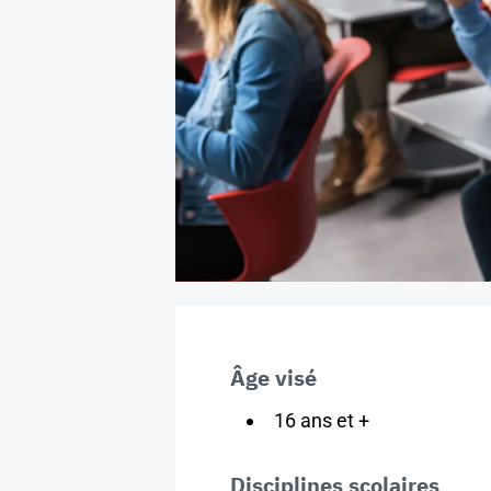
Âge visé
16 ans et +
Disciplines scolaires