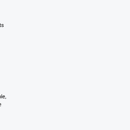
ts
le,
e