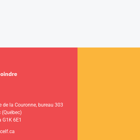
joindre
e de la Couronne, bureau 303
 (Québec)
a G1K 6E1
celf.ca