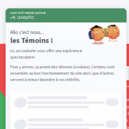
Retour à la recherche
L’ACELF est un réseau panca
d’expertise-conseil en constru
identitaire. Elle accompagne 
intervenantes et intervenants
éducation de langue français