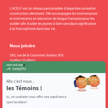
L’ACELF est un réseau pancanadien d’expertise-conseil en
construction identitaire. Elle accompagne les intervenantes
et intervenants en éducation de langue française pour les
outiller afin d’aider les jeunes à faire une place significative
à la francophonie dans leur vie.
Nous joindre
265, rue de la Couronne, bureau 303
Québec (Québec)
Canada G1K 6E1
info@acelf.ca
Téléphone : 418 681-4661
Suivez-nous sur nos réseaux sociaux!