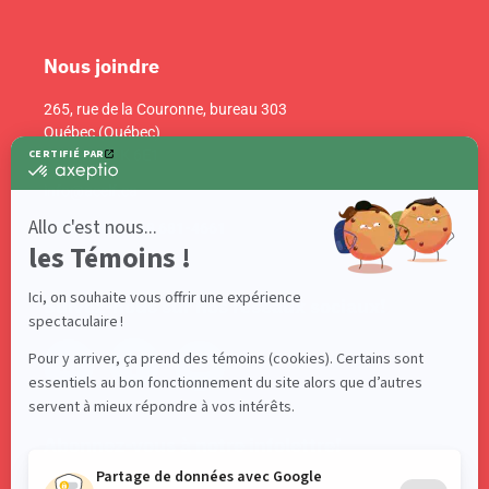
Nous joindre
265, rue de la Couronne, bureau 303
Québec (Québec)
Canada G1K 6E1
info@acelf.ca
Téléphone : 418 681-4661
Suivez-nous sur nos réseaux sociaux!
Abonnez-vous à notre infolettre!