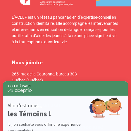
L’ACELF est un réseau pancanadien d’expertise-conseil en
construction identitaire. Elle accompagne les intervenantes
et intervenants en éducation de langue française pour les
outiller afin d’aider les jeunes à faire une place significative
à la francophonie dans leur vie.
Nous joindre
265, rue de la Couronne, bureau 303
Québec (Québec)
Canada G1K 6E1
info@acelf.ca
Téléphone : 418 681-4661
Suivez-nous sur nos réseaux sociaux!