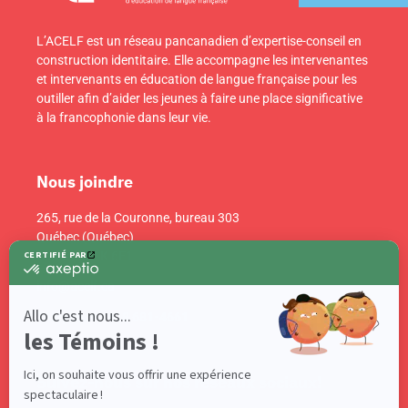
L’ACELF est un réseau pancanadien d’expertise-conseil en
construction identitaire. Elle accompagne les intervenantes
et intervenants en éducation de langue française pour les
outiller afin d’aider les jeunes à faire une place significative
à la francophonie dans leur vie.
Nous joindre
265, rue de la Couronne, bureau 303
Québec (Québec)
Canada G1K 6E1
info@acelf.ca
Téléphone : 418 681-4661
Suivez-nous sur nos réseaux sociaux!