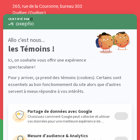
265, rue de la Couronne, bureau 303
Québec (Québec)
Canada G1K 6E1
info@acelf.ca
Téléphone : 418 681-4661
Suivez-nous sur nos réseaux sociaux!
Abonnez-vous à notre infolettre!
S'ABONNER