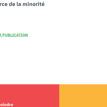
orce
de la minorité
LA PUBLICATION
joindre