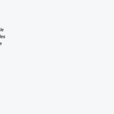
le
les
e