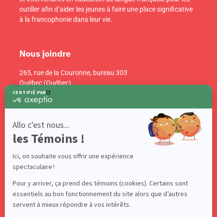
outiller afin d’aider les jeunes à faire une place significative
à la francophonie dans leur vie.
Nous joindre
265, rue de la Couronne, bureau 303
Québec (Québec)
Canada G1K 6E1
info@acelf.ca
Téléphone : 418 681-4661
Suivez-nous sur nos réseaux sociaux!