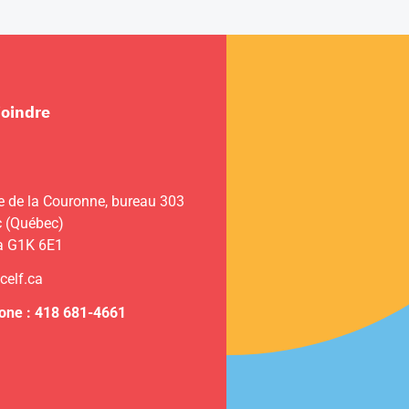
joindre
e de la Couronne, bureau 303
 (Québec)
a G1K 6E1
celf.ca
one : 418 681-4661