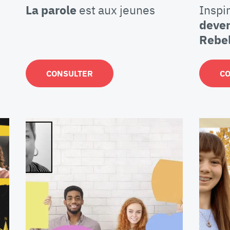
La parole
est aux jeunes
Inspi
deven
Rebel
CONSULTER
C