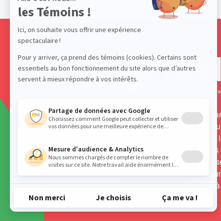
L’ACELF est un réseau panca
d’expertise-conseil en constru
identitaire. Elle accompagne 
intervenantes et intervenants
éducation de langue français
les outiller afin d’aider les je
faire une place significative à
francophonie dans leur vie.