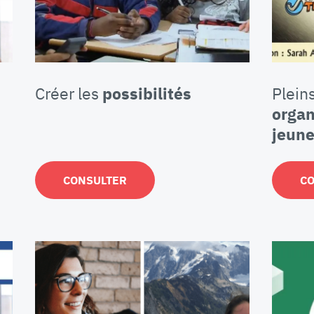
Créer les
possibilités
Pleins
orga
jeun
CONSULTER
C