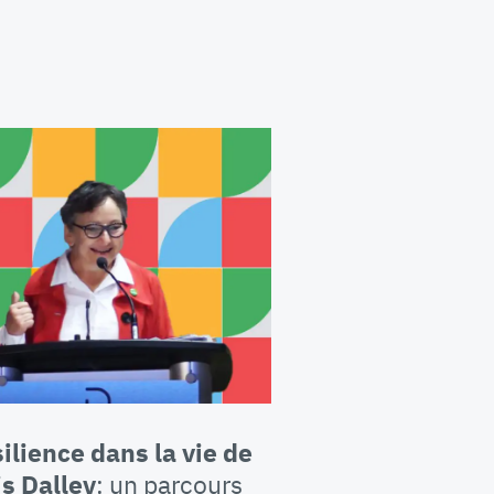
silience
dans la vie de
is Dalley
: un parcours