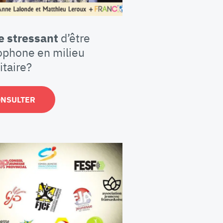
e stressant
d’être
ophone en milieu
itaire?
ONSULTER