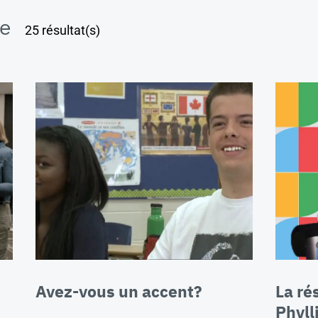
ue
25 résultat(s)
Avez-vous un accent?
La ré
Phyll