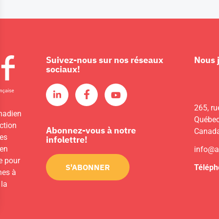
Suivez-nous sur nos réseaux
Nous 
sociaux!
265, ru
nadien
Québec
ction
Abonnez-vous à notre
Canad
les
infolettre!
 en
info@a
e pour
S'ABONNER
Téléph
unes à
 la