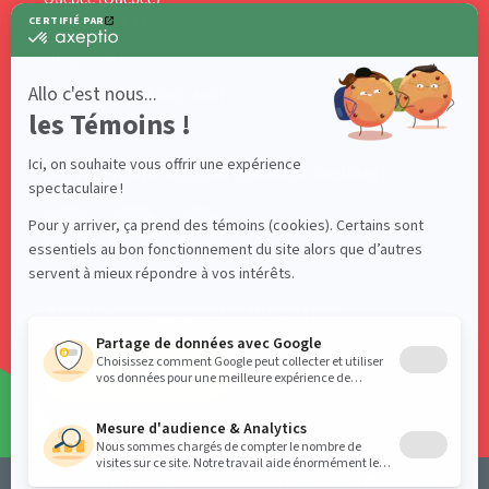
Canada G1K 6E1
info@acelf.ca
Téléphone : 418 681-4661
Suivez-nous sur nos réseaux sociaux!
Abonnez-vous à notre infolettre!
S'ABONNER
Politique de confidentialité
Termes et conditions d’utilisation