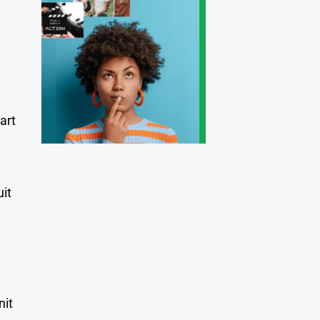
art
uit
nit