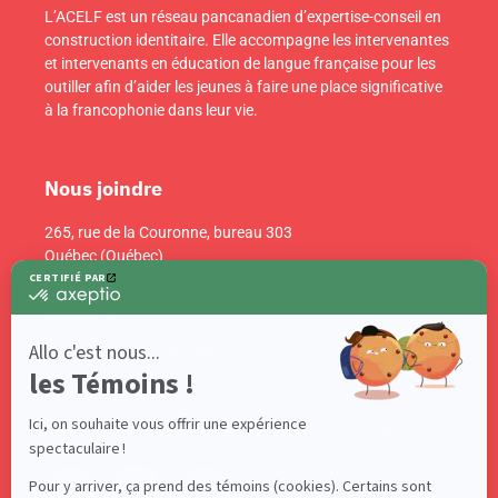
L’ACELF est un réseau pancanadien d’expertise-conseil en
construction identitaire. Elle accompagne les intervenantes
et intervenants en éducation de langue française pour les
outiller afin d’aider les jeunes à faire une place significative
à la francophonie dans leur vie.
Nous joindre
265, rue de la Couronne, bureau 303
Québec (Québec)
Canada G1K 6E1
info@acelf.ca
Téléphone : 418 681-4661
Suivez-nous sur nos réseaux sociaux!