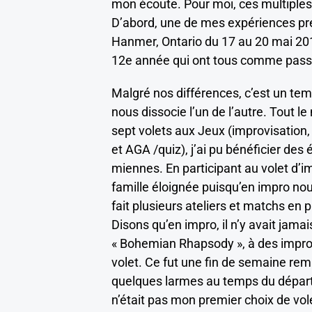
mon écoute. Pour moi, ces multiples 
D’abord, une de mes expériences préf
Hanmer, Ontario du 17 au 20 mai 201
12e année qui ont tous comme pass
Malgré nos différences, c’est un tem
nous dissocie l’un de l’autre. Tout l
sept volets aux Jeux (improvisation, 
et AGA /quiz), j’ai pu bénéficier de
miennes. En participant au volet d’im
famille éloignée puisqu’en impro no
fait plusieurs ateliers et matchs en p
Disons qu’en impro, il n’y avait ja
« Bohemian Rhapsody », à des impros s
volet. Ce fut une fin de semaine rem
quelques larmes au temps du dépar
n’était pas mon premier choix de vole