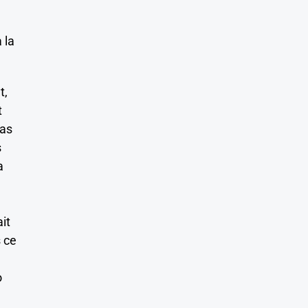
 la
t,
t
ias
s
a
it
s ce
e
o