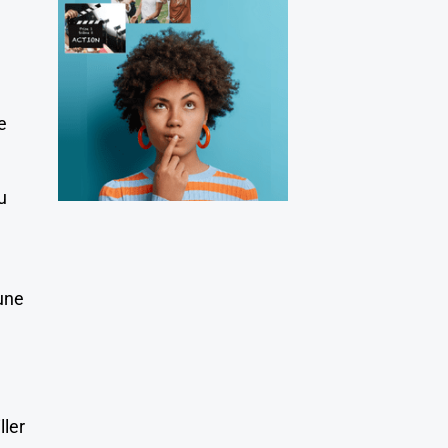
e
u
 une
ller