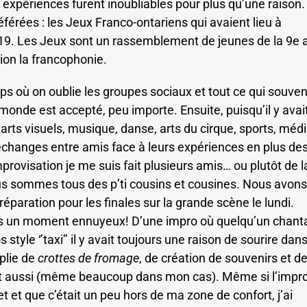
expériences furent inoubliables pour plus qu’une raison.
érées : les Jeux Franco-ontariens qui avaient lieu à
9. Les Jeux sont un rassemblement de jeunes de la 9e a
ion la francophonie.
ps où on oublie les groupes sociaux et tout ce qui souven
e monde est accepté, peu importe. Ensuite, puisqu’il y avai
arts visuels, musique, danse, arts du cirque, sports, méd
s échanges entre amis face à leurs expériences en plus de
provisation je me suis fait plusieurs amis… ou plutôt de l
us sommes tous des p’ti cousins et cousines. Nous avons
réparation pour les finales sur la grande scène le lundi.
mais un moment ennuyeux! D’une impro où quelqu’un chanta
tyle ‘’taxi’’ il y avait toujours une raison de sourire dan
plie de
crottes de fromage
, de création de souvenirs et d
t aussi (même beaucoup dans mon cas). Même si l’impr
t et que c’était un peu hors de ma zone de confort, j’ai