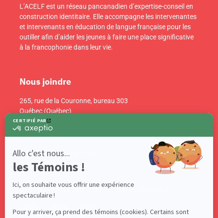
L’ACELF est un réseau pancanadien d’expertise-conseil en
construction identitaire. Elle accompagne les intervenantes
et intervenants en éducation de langue française pour les
outiller afin d’aider les jeunes à faire une place significative
à la francophonie dans leur vie.
Nous joindre
265, rue de la Couronne, bureau 303
Québec (Québec)
Canada G1K 6E1
info@acelf.ca
Téléphone : 418 681-4661
Suivez-nous sur nos réseaux sociaux!