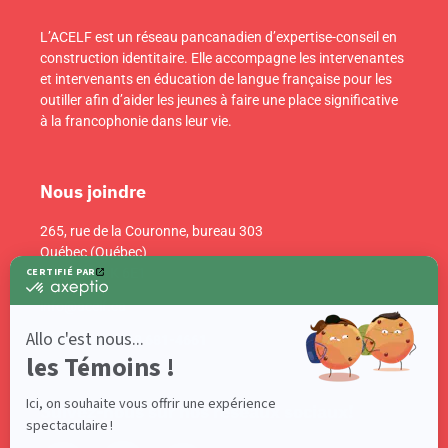
L’ACELF est un réseau pancanadien d’expertise-conseil en
construction identitaire. Elle accompagne les intervenantes
et intervenants en éducation de langue française pour les
outiller afin d’aider les jeunes à faire une place significative
à la francophonie dans leur vie.
Nous joindre
265, rue de la Couronne, bureau 303
Québec (Québec)
Canada G1K 6E1
info@acelf.ca
Téléphone : 418 681-4661
Suivez-nous sur nos réseaux sociaux!