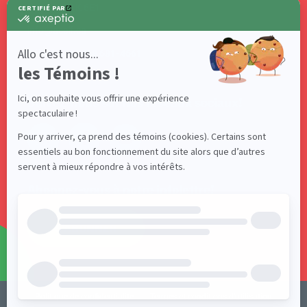
Canada G1K 6E1
info@acelf.ca
Téléphone : 418 681-4661
Suivez-nous sur nos réseaux sociaux!
Abonnez-vous à notre infolettre!
S'ABONNER
Politique de confidentialité
Termes et conditions d’utilisation