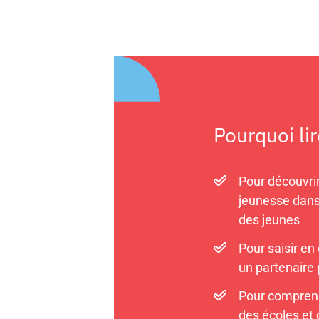
Pourquoi li
Pour découvri
jeunesse dans 
des jeunes
Pour saisir en
un partenaire 
Pour comprend
des écoles et