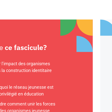
re
ce fascicule?
r l’impact des organismes
la construction identitaire
 quoi le réseau jeunesse est
privilégié en éducation
re comment unir les forces
 des organismes jeunesse