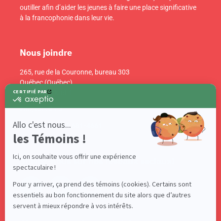
outiller afin d’aider les jeunes à faire une place significative
à la francophonie dans leur vie.
Nous joindre
265, rue de la Couronne, bureau 303
Québec (Québec)
Canada G1K 6E1
info@acelf.ca
Téléphone : 418 681-4661
Suivez-nous sur nos réseaux sociaux!