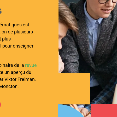
s
hématiques est
ion de plusieurs
t plus
til pour enseigner
inaire de la
revue
nte un aperçu du
ar Viktor Freiman,
e Moncton.