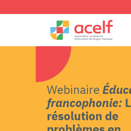
Webinaire
Éduca
francophonie:
résolution de
problèmes en