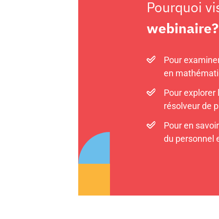
Pourquoi vi
webinaire?
Pour examiner
en mathématiq
Pour explorer 
résolveur de 
Pour en savoir 
du personnel e