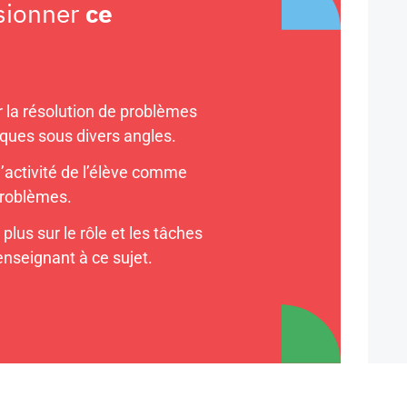
sionner
ce
 la résolution de problèmes
ues sous divers angles.
l’activité de l’élève comme
problèmes.
plus sur le rôle et les tâches
nseignant à ce sujet.