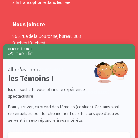
à la francophonie dans leur vie.
Nous joindre
265, rue de la Couronne, bureau 303
Québec (Québec)
Canada G1K 6E1
info@acelf.ca
Téléphone : 418 681-4661
Suivez-nous sur nos réseaux sociaux!
Abonnez-vous à notre infolettre!