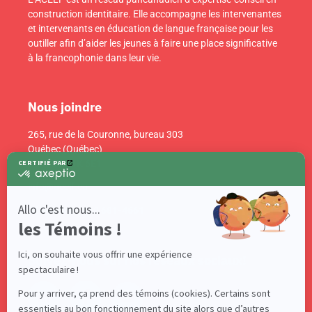
construction identitaire. Elle accompagne les intervenantes
et intervenants en éducation de langue française pour les
outiller afin d’aider les jeunes à faire une place significative
à la francophonie dans leur vie.
Nous joindre
265, rue de la Couronne, bureau 303
Québec (Québec)
Canada G1K 6E1
info@acelf.ca
Téléphone : 418 681-4661
Suivez-nous sur nos réseaux sociaux!