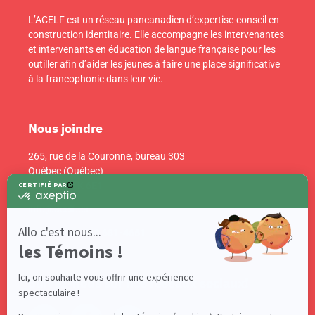
L’ACELF est un réseau pancanadien d’expertise-conseil en
construction identitaire. Elle accompagne les intervenantes
et intervenants en éducation de langue française pour les
outiller afin d’aider les jeunes à faire une place significative
à la francophonie dans leur vie.
Nous joindre
265, rue de la Couronne, bureau 303
Québec (Québec)
Canada G1K 6E1
info@acelf.ca
Téléphone : 418 681-4661
Suivez-nous sur nos réseaux sociaux!