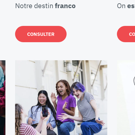
Notre destin
franco
On
est
CONSULTER
C