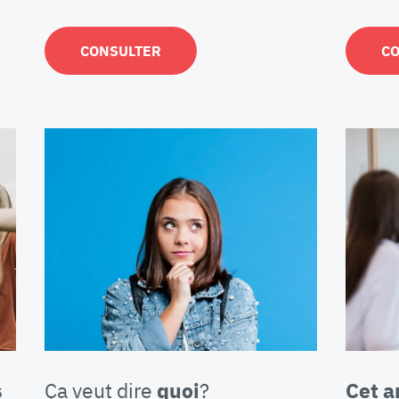
CONSULTER
C
s
Ça veut dire
quoi
?
Cet 