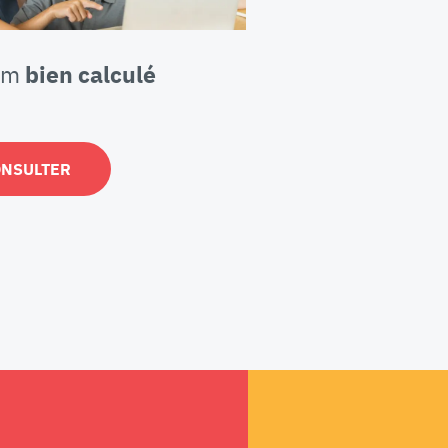
om
bien calculé
ONSULTER