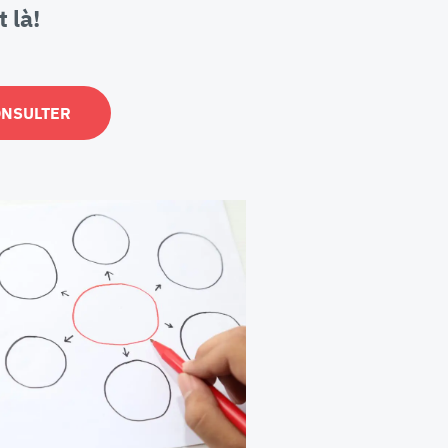
 là!
ONSULTER