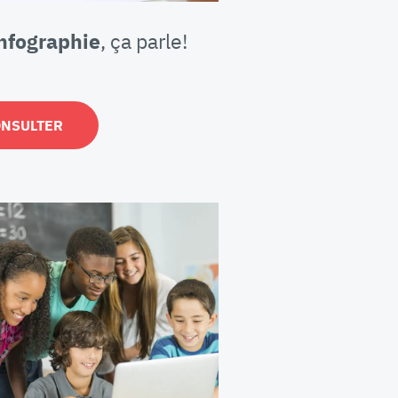
nfographie
, ça parle!
ONSULTER