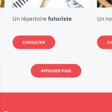
Un répertoire
futuriste
Un n
CONSULTER
C
AFFICHER PLUS