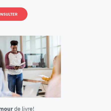
ONSULTER
amour
de livre!